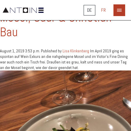
Categories for Unkategorisiert
DE
FR
Mosel, Saar & Christian
Bau
Antoine
Restaurant
August 1, 2019 3:53 p.m.
Published by
Lisa Klinkenberg
Im April 2019 ging es
spontan auf Wein Exkurs an die nahgelegene Mosel und im Victor’s Fine Dining
war auch noch ein Tisch frei. Draußen ist es grau, kalt und nass und unser Tag
an der Mosel beginnt, wie der davor geendet hat.