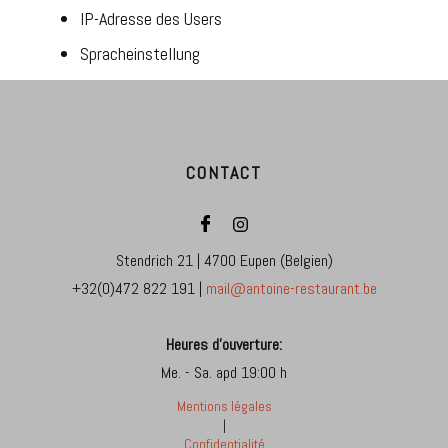
IP-Adresse des Users
Spracheinstellung
CONTACT
Stendrich 21 | 4700 Eupen (Belgien)
+32(0)472 822 191 |
mail@antoine-restaurant.be
Heures d'ouverture:
Me. - Sa. apd 19:00 h
Mentions légales
|
Confidentialité