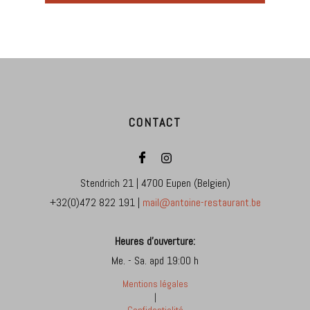
CONTACT
Stendrich 21 | 4700 Eupen (Belgien)
+32(0)472 822 191 |
mail@antoine-restaurant.be
Heures d'ouverture:
Me. - Sa. apd 19:00 h
Mentions légales
|